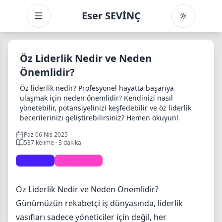
Eser SEVİNÇ
Toggle menu
Öz Liderlik Nedir ve Neden
Önemlidir?
Öz liderlik nedir? Profesyonel hayatta başarıya
ulaşmak için neden önemlidir? Kendinizi nasıl
yönetebilir, potansiyelinizi keşfedebilir ve öz liderlik
becerilerinizi geliştirebilirsiniz? Hemen okuyun!
Paz 06 Nis 2025
İçindekiler
537 kelime · 3 dakika
Liderlik
Öz Liderlik
Öz Liderlik Nedir ve Neden Önemlidir?
Öz Liderlik Nedir?
Öz Liderlik Nedir ve Neden Önemlidir?
Öz Liderliğin 8 Temel Unsuru
Günümüzün rekabetçi iş dünyasında, liderlik
Öz Liderlik Neden Önemlidir?
vasıfları sadece yöneticiler için değil, her